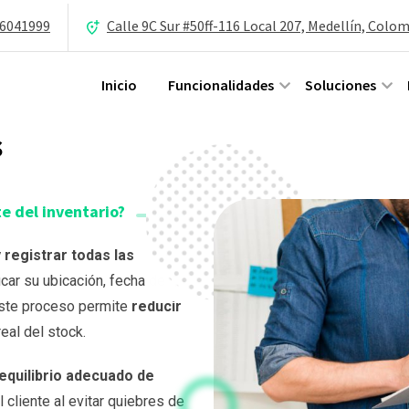
 6041999
Calle 9C Sur #50ff-116 Local 207, Medellín, Colo
Inicio
Funcionalidades
Soluciones
s
te del inventario?
 registrar todas las
ficar su ubicación, fecha de
 Este proceso permite
reducir
eal del stock.
equilibrio adecuado de
l cliente al evitar quiebres de