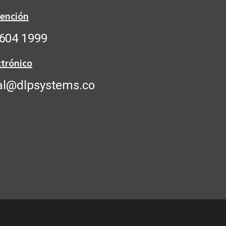
tención
604 1999
ctrónico
al@dlpsystems.co