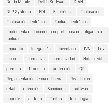
Delfín Mobile
Delfín Software
DIAN
DLP Systems
EDI
Electrónica
Facturacion
Facturación electrónica
Factura electrónica
Implementa el documento soporte para no obligados a
facturar
Impuesto
Integración
Inventario
IVA
Ley
Licores
normativa
normatividad
Nota crédito
premios
Producto
protección
QR
Reglamentación de sucedáneos
Resolución
retail
retención
Sanciones
software
soporte
sorteos
Tarifas
tecnologia