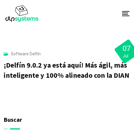
S
k
i
p
t
o
07
Software Delfín
c
Jul
o
¡Delfín 9.0.2 ya está aquí! Más ágil, más
n
inteligente y 100% alineado con la DIAN
t
e
n
t
Buscar