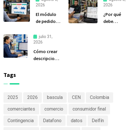
2026
2026
El módulo
¿Por qué
de pedidos:
debe
considerada
liquidar sus
la
compras a
julio 31,
herramienta
tiempo?
2026
más
Cómo crear
importante
descripciones
de Delfín
de productos
Software
claras y
Tags
efectivas
2025
2026
bascula
CEN
Colombia
comerciantes
comercio
consumidor final
Contingencia
Datafono
datos
Delfín