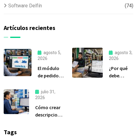
Software Delfín
(74)
Artículos recientes
agosto 5,
agosto 3,
2026
2026
El módulo
¿Por qué
de pedidos:
debe
considerada
liquidar sus
la
compras a
julio 31,
herramienta
tiempo?
2026
más
Cómo crear
importante
descripciones
de Delfín
de productos
Software
claras y
Tags
efectivas