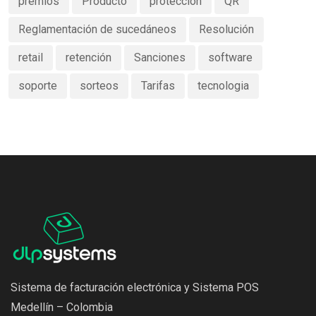
premios
Producto
protección
QR
Reglamentación de sucedáneos
Resolución
retail
retención
Sanciones
software
soporte
sorteos
Tarifas
tecnologia
Sistema de facturación electrónica y Sistema POS
Medellín – Colombia