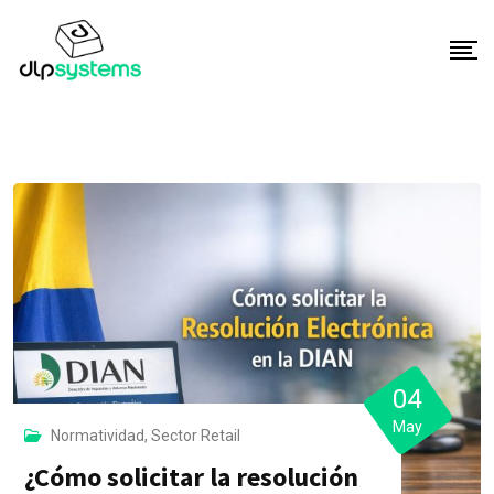
S
k
i
p
t
o
c
o
n
t
e
n
t
04
May
Normatividad
,
Sector Retail
¿Cómo solicitar la resolución