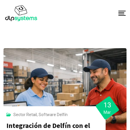
S
k
i
p
t
o
c
o
n
t
e
n
t
13
Mar
Sector Retail
,
Software Delfín
Integración de Delfín con el