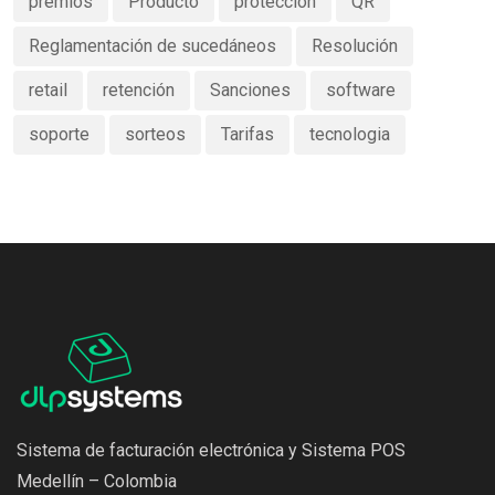
premios
Producto
protección
QR
Reglamentación de sucedáneos
Resolución
retail
retención
Sanciones
software
soporte
sorteos
Tarifas
tecnologia
Sistema de facturación electrónica y Sistema POS
Medellín – Colombia