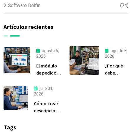
Software Delfín
(74)
Artículos recientes
agosto 5,
agosto 3,
2026
2026
El módulo
¿Por qué
de pedidos:
debe
considerada
liquidar sus
la
compras a
julio 31,
herramienta
tiempo?
2026
más
Cómo crear
importante
descripciones
de Delfín
de productos
Software
claras y
Tags
efectivas