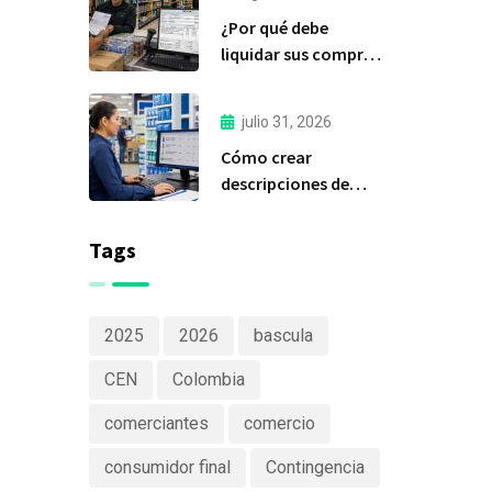
importante de Delfín
¿Por qué debe
Software
liquidar sus compras
a tiempo?
julio 31, 2026
Cómo crear
descripciones de
productos claras y
efectivas
Tags
2025
2026
bascula
CEN
Colombia
comerciantes
comercio
consumidor final
Contingencia