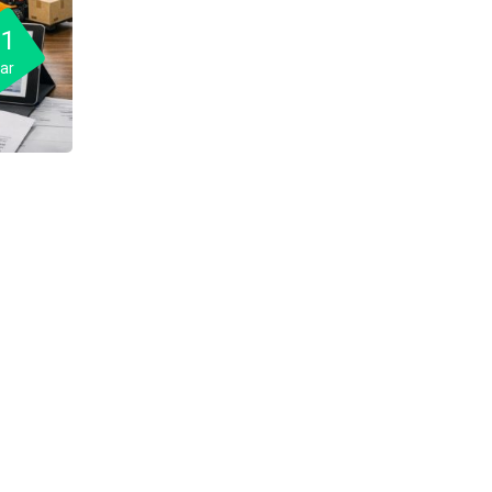
11
ar