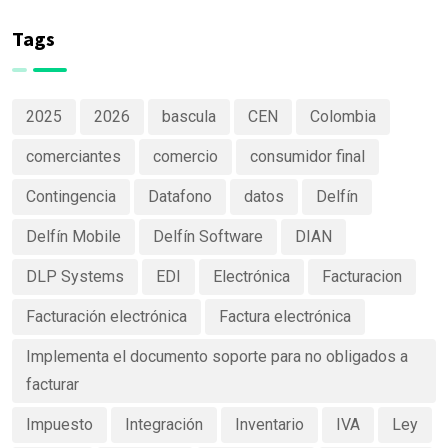
de productos
Software
claras y
Tags
efectivas
2025
2026
bascula
CEN
Colombia
comerciantes
comercio
consumidor final
Contingencia
Datafono
datos
Delfín
Delfín Mobile
Delfín Software
DIAN
DLP Systems
EDI
Electrónica
Facturacion
Facturación electrónica
Factura electrónica
Implementa el documento soporte para no obligados a
facturar
Impuesto
Integración
Inventario
IVA
Ley