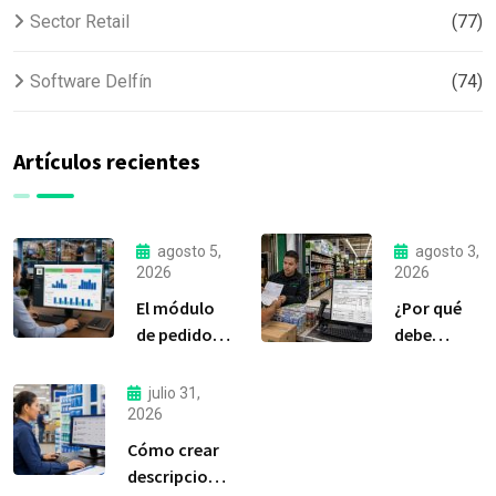
Sector Retail
(77)
Software Delfín
(74)
Artículos recientes
agosto 5,
agosto 3,
2026
2026
El módulo
¿Por qué
de pedidos:
debe
considerada
liquidar sus
la
compras a
julio 31,
herramienta
tiempo?
2026
más
Cómo crear
importante
descripciones
de Delfín