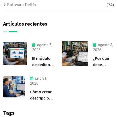
Software Delfín
(74)
Artículos recientes
agosto 5,
agosto 3,
2026
2026
El módulo
¿Por qué
de pedidos:
debe
considerada
liquidar sus
la
compras a
julio 31,
herramienta
tiempo?
2026
más
Cómo crear
importante
descripciones
de Delfín
de productos
Software
claras y
Tags
efectivas