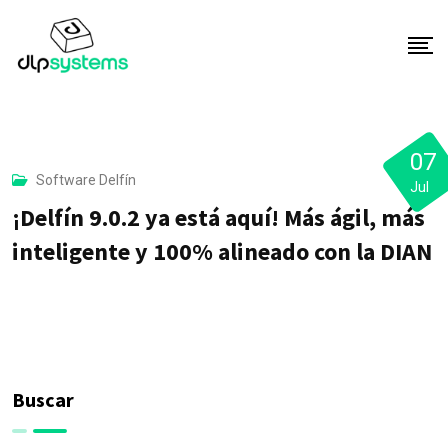
S
k
i
p
t
o
07
Software Delfín
c
Jul
o
¡Delfín 9.0.2 ya está aquí! Más ágil, más
n
inteligente y 100% alineado con la DIAN
t
e
n
t
Buscar