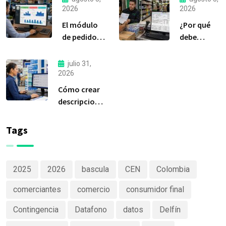
2026
2026
El módulo
¿Por qué
de pedidos:
debe
considerada
liquidar sus
la
compras a
julio 31,
herramienta
tiempo?
2026
más
Cómo crear
importante
descripciones
de Delfín
de productos
Software
claras y
Tags
efectivas
2025
2026
bascula
CEN
Colombia
comerciantes
comercio
consumidor final
Contingencia
Datafono
datos
Delfín