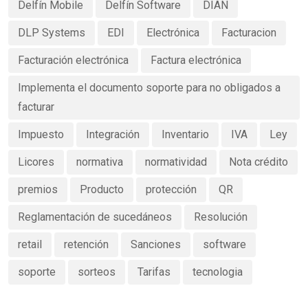
Delfín Mobile
Delfín Software
DIAN
DLP Systems
EDI
Electrónica
Facturacion
Facturación electrónica
Factura electrónica
Implementa el documento soporte para no obligados a
facturar
Impuesto
Integración
Inventario
IVA
Ley
Licores
normativa
normatividad
Nota crédito
premios
Producto
protección
QR
Reglamentación de sucedáneos
Resolución
retail
retención
Sanciones
software
soporte
sorteos
Tarifas
tecnologia