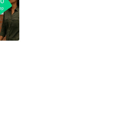
10
ep