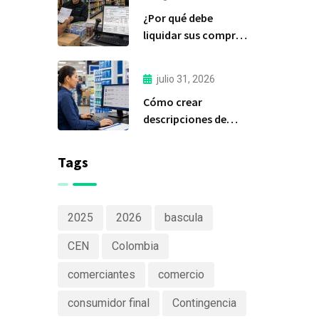
importante de Delfín
¿Por qué debe
Software
liquidar sus compras
a tiempo?
julio 31, 2026
Cómo crear
descripciones de
productos claras y
efectivas
Tags
2025
2026
bascula
CEN
Colombia
comerciantes
comercio
consumidor final
Contingencia