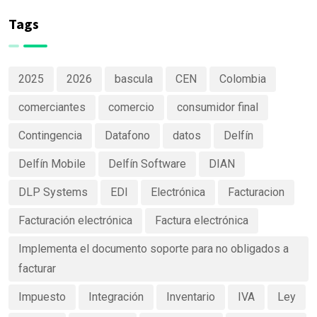
de productos
Software
claras y
Tags
efectivas
2025
2026
bascula
CEN
Colombia
comerciantes
comercio
consumidor final
Contingencia
Datafono
datos
Delfín
Delfín Mobile
Delfín Software
DIAN
DLP Systems
EDI
Electrónica
Facturacion
Facturación electrónica
Factura electrónica
Implementa el documento soporte para no obligados a
facturar
Impuesto
Integración
Inventario
IVA
Ley