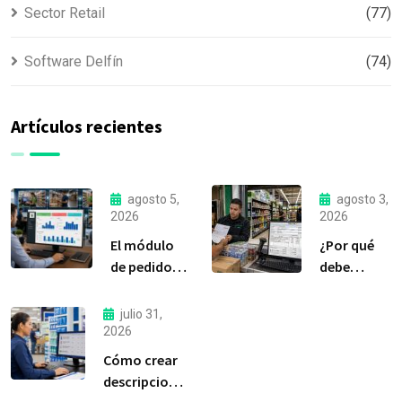
Sector Retail
(77)
Software Delfín
(74)
Artículos recientes
agosto 5,
agosto 3,
2026
2026
El módulo
¿Por qué
de pedidos:
debe
considerada
liquidar sus
la
compras a
julio 31,
herramienta
tiempo?
2026
más
Cómo crear
importante
descripciones
de Delfín