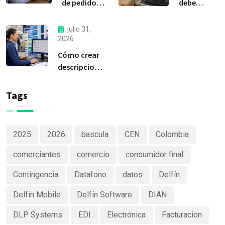
de pedidos:
debe
considerada
liquidar sus
la
compras a
julio 31,
herramienta
tiempo?
2026
más
Cómo crear
importante
descripciones
de Delfín
de productos
Software
claras y
Tags
efectivas
2025
2026
bascula
CEN
Colombia
comerciantes
comercio
consumidor final
Contingencia
Datafono
datos
Delfín
Delfín Mobile
Delfín Software
DIAN
DLP Systems
EDI
Electrónica
Facturacion