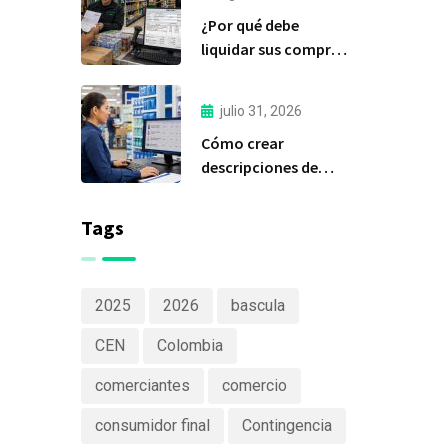
importante de Delfín
¿Por qué debe
Software
liquidar sus compras
a tiempo?
julio 31, 2026
Cómo crear
descripciones de
productos claras y
efectivas
Tags
2025
2026
bascula
CEN
Colombia
comerciantes
comercio
consumidor final
Contingencia