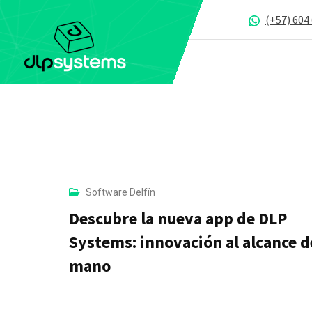
S
(+57) 604
k
i
p
t
o
c
o
n
t
Software Delfín
e
Descubre la nueva app de DLP
n
Systems: innovación al alcance d
t
mano