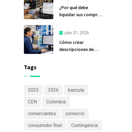
importante de Delfín
¿Por qué debe
Software
liquidar sus compras
a tiempo?
julio 31, 2026
Cómo crear
descripciones de
productos claras y
efectivas
Tags
2025
2026
bascula
CEN
Colombia
comerciantes
comercio
consumidor final
Contingencia