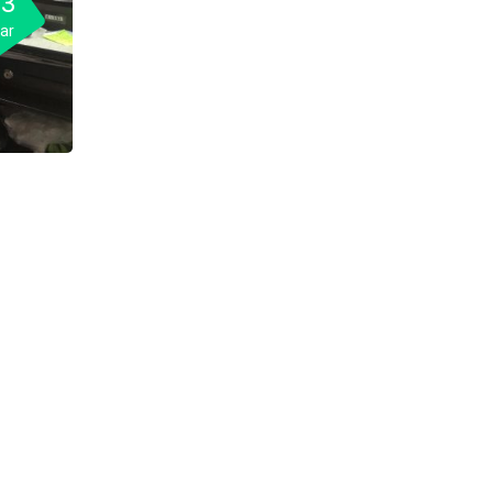
03
ar