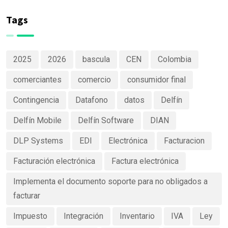
de productos
Software
claras y
Tags
efectivas
2025
2026
bascula
CEN
Colombia
comerciantes
comercio
consumidor final
Contingencia
Datafono
datos
Delfín
Delfín Mobile
Delfín Software
DIAN
DLP Systems
EDI
Electrónica
Facturacion
Facturación electrónica
Factura electrónica
Implementa el documento soporte para no obligados a
facturar
Impuesto
Integración
Inventario
IVA
Ley