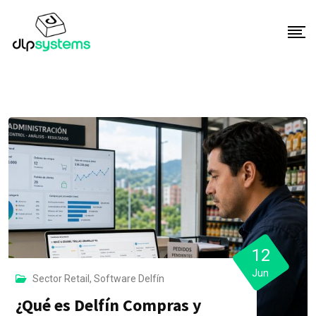
S
k
i
p
t
o
c
o
n
t
e
n
t
12
Jun
Sector Retail
,
Software Delfín
¿Qué es Delfín Compras y