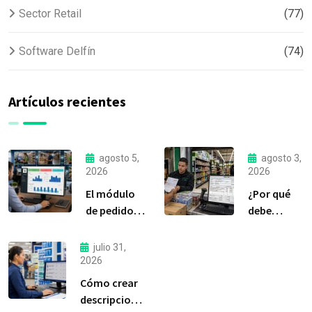
Sector Retail
(77)
Software Delfín
(74)
Artículos recientes
agosto 5,
agosto 3,
2026
2026
El módulo
¿Por qué
de pedidos:
debe
considerada
liquidar sus
la
compras a
julio 31,
herramienta
tiempo?
2026
más
Cómo crear
importante
descripciones
de Delfín