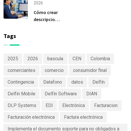
herramienta
tiempo?
2026
más
Cómo crear
importante
descripciones
de Delfín
de productos
Software
claras y
Tags
efectivas
2025
2026
bascula
CEN
Colombia
comerciantes
comercio
consumidor final
Contingencia
Datafono
datos
Delfín
Delfín Mobile
Delfín Software
DIAN
DLP Systems
EDI
Electrónica
Facturacion
Facturación electrónica
Factura electrónica
Implementa el documento soporte para no obligados a