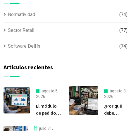
Normatividad
(74)
Sector Retail
(77)
Software Delfín
(74)
Artículos recientes
agosto 5,
agosto 3,
2026
2026
El módulo
¿Por qué
de pedidos:
debe
considerada
liquidar sus
la
compras a
julio 31,