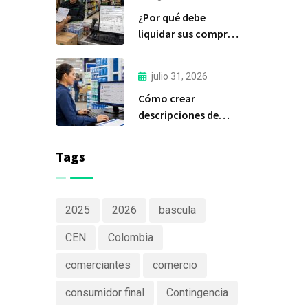
importante de Delfín
¿Por qué debe
Software
liquidar sus compras
a tiempo?
julio 31, 2026
Cómo crear
descripciones de
productos claras y
efectivas
Tags
2025
2026
bascula
CEN
Colombia
comerciantes
comercio
consumidor final
Contingencia