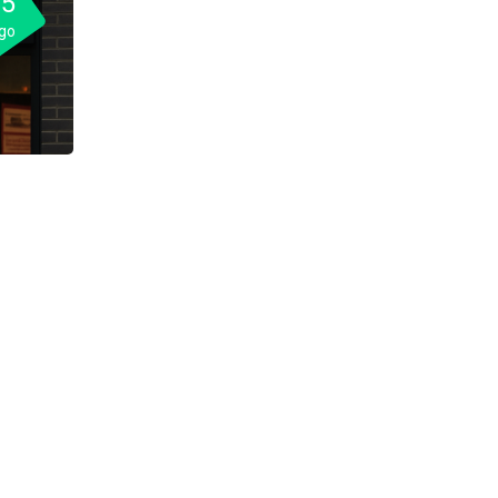
15
go