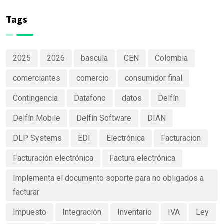
de productos
Software
claras y
Tags
efectivas
2025
2026
bascula
CEN
Colombia
comerciantes
comercio
consumidor final
Contingencia
Datafono
datos
Delfín
Delfín Mobile
Delfín Software
DIAN
DLP Systems
EDI
Electrónica
Facturacion
Facturación electrónica
Factura electrónica
Implementa el documento soporte para no obligados a
facturar
Impuesto
Integración
Inventario
IVA
Ley