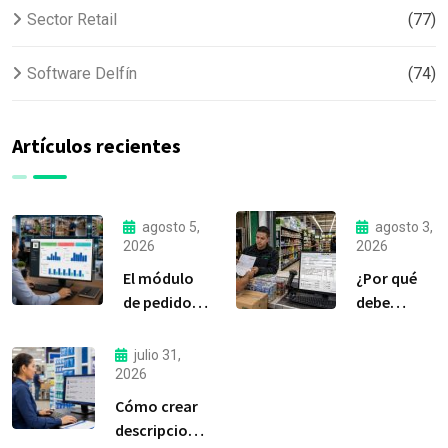
Sector Retail
(77)
Software Delfín
(74)
Artículos recientes
agosto 5,
agosto 3,
2026
2026
El módulo
¿Por qué
de pedidos:
debe
considerada
liquidar sus
la
compras a
julio 31,
herramienta
tiempo?
2026
más
Cómo crear
importante
descripciones
de Delfín