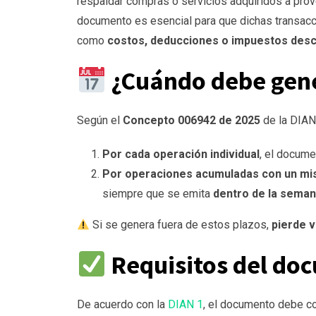
respaldar compras o servicios adquiridos a prov
documento es esencial para que dichas transacci
como
costos, deducciones o impuestos des
¿Cuándo debe gen
Según el
Concepto 006942 de 2025
de la DIA
Por cada operación individual
, el docum
Por operaciones acumuladas con un m
siempre que se emita
dentro de la seman
Si se genera fuera de estos plazos,
pierde v
Requisitos del do
De acuerdo con la
DIAN
1
, el documento debe co