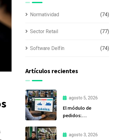
Normatividad
(74)
Sector Retail
(77)
Software Delfín
(74)
Artículos recientes
agosto 5, 2026
os
El módulo de
pedidos:
considerada la
herramienta más
s
agosto 3, 2026
importante de Delfín