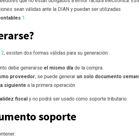
eedores que no están obligados a emitir factura electrónica. Est
ones sean válidas ante la DIAN y puedan ser utilizadas
contables
1.
erarse?
N
2
, existen dos formas válidas para su generación:
ento debe generarse
el mismo día
de la compra.
ismo proveedor
, se puede generar
un solo documento seman
a siguiente
a la primera operación.
alidez fiscal
y no podrá ser usado como soporte tributario.
cumento soporte
ntener: