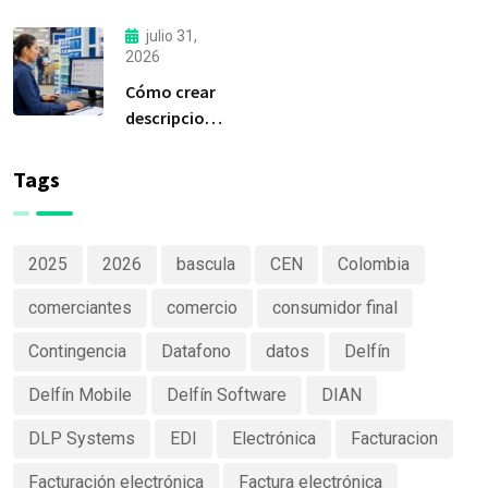
considerada
liquidar sus
la
compras a
julio 31,
herramienta
tiempo?
2026
más
Cómo crear
importante
descripciones
de Delfín
de productos
Software
claras y
Tags
efectivas
2025
2026
bascula
CEN
Colombia
comerciantes
comercio
consumidor final
Contingencia
Datafono
datos
Delfín
Delfín Mobile
Delfín Software
DIAN
DLP Systems
EDI
Electrónica
Facturacion
Facturación electrónica
Factura electrónica