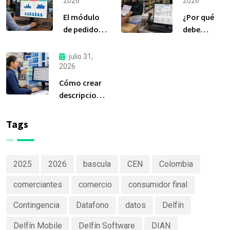
2026
2026
El módulo
¿Por qué
de pedidos:
debe
considerada
liquidar sus
la
compras a
julio 31,
herramienta
tiempo?
2026
más
Cómo crear
importante
descripciones
de Delfín
de productos
Software
claras y
Tags
efectivas
2025
2026
bascula
CEN
Colombia
comerciantes
comercio
consumidor final
Contingencia
Datafono
datos
Delfín
Delfín Mobile
Delfín Software
DIAN