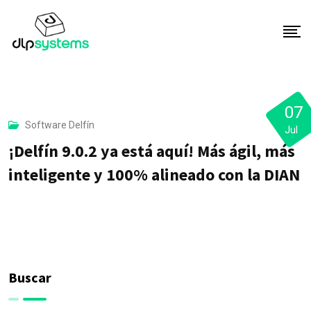
S
k
i
p
t
o
07
Software Delfín
c
Jul
o
¡Delfín 9.0.2 ya está aquí! Más ágil, más
n
inteligente y 100% alineado con la DIAN
t
e
n
t
Buscar