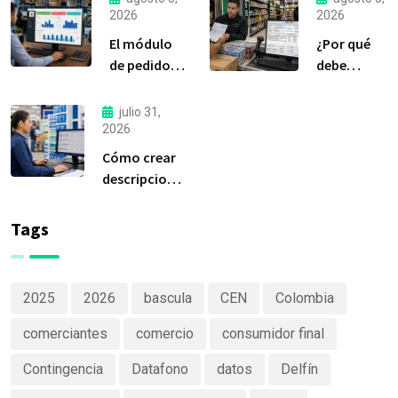
2026
2026
El módulo
¿Por qué
de pedidos:
debe
considerada
liquidar sus
la
compras a
julio 31,
herramienta
tiempo?
2026
más
Cómo crear
importante
descripciones
de Delfín
de productos
Software
claras y
Tags
efectivas
2025
2026
bascula
CEN
Colombia
comerciantes
comercio
consumidor final
Contingencia
Datafono
datos
Delfín