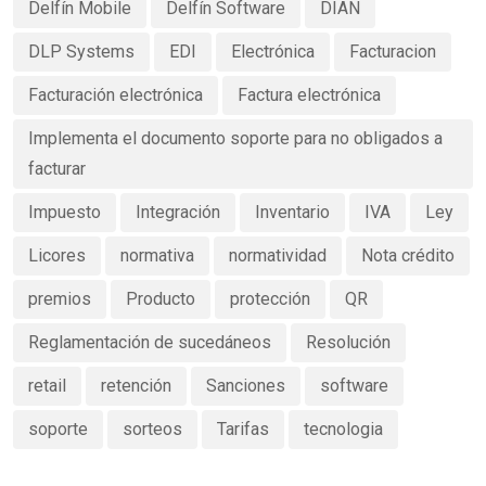
Delfín Mobile
Delfín Software
DIAN
DLP Systems
EDI
Electrónica
Facturacion
Facturación electrónica
Factura electrónica
Implementa el documento soporte para no obligados a
facturar
Impuesto
Integración
Inventario
IVA
Ley
Licores
normativa
normatividad
Nota crédito
premios
Producto
protección
QR
Reglamentación de sucedáneos
Resolución
retail
retención
Sanciones
software
soporte
sorteos
Tarifas
tecnologia