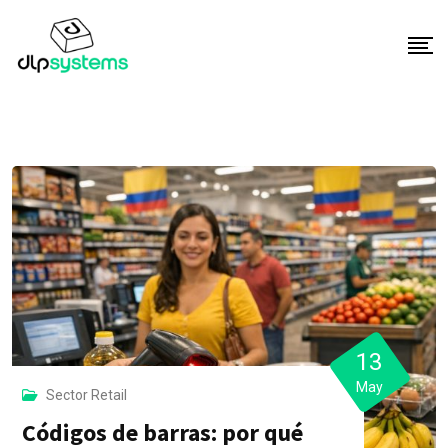
S
k
i
p
t
o
c
o
n
t
e
n
t
13
May
Sector Retail
Códigos de barras: por qué