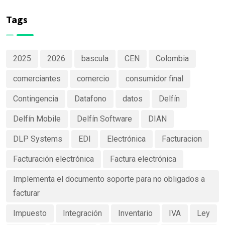
de productos
Software
claras y
Tags
efectivas
2025
2026
bascula
CEN
Colombia
comerciantes
comercio
consumidor final
Contingencia
Datafono
datos
Delfín
Delfín Mobile
Delfín Software
DIAN
DLP Systems
EDI
Electrónica
Facturacion
Facturación electrónica
Factura electrónica
Implementa el documento soporte para no obligados a
facturar
Impuesto
Integración
Inventario
IVA
Ley