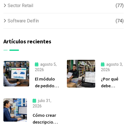
Sector Retail
(77)
Software Delfín
(74)
Artículos recientes
agosto 5,
agosto 3,
2026
2026
El módulo
¿Por qué
de pedidos:
debe
considerada
liquidar sus
la
compras a
julio 31,
herramienta
tiempo?
2026
más
Cómo crear
importante
descripciones
de Delfín