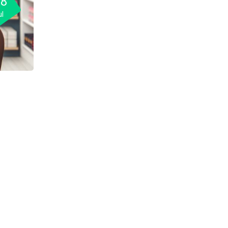
18
ul