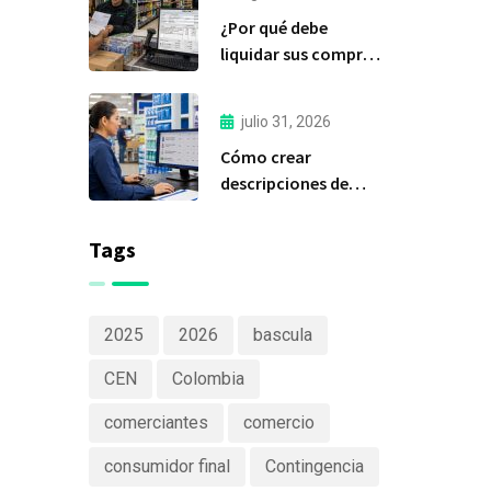
importante de Delfín
¿Por qué debe
Software
liquidar sus compras
a tiempo?
julio 31, 2026
Cómo crear
descripciones de
productos claras y
efectivas
Tags
2025
2026
bascula
CEN
Colombia
comerciantes
comercio
consumidor final
Contingencia