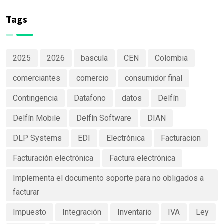
de productos
Software
claras y
Tags
efectivas
2025
2026
bascula
CEN
Colombia
comerciantes
comercio
consumidor final
Contingencia
Datafono
datos
Delfín
Delfín Mobile
Delfín Software
DIAN
DLP Systems
EDI
Electrónica
Facturacion
Facturación electrónica
Factura electrónica
Implementa el documento soporte para no obligados a
facturar
Impuesto
Integración
Inventario
IVA
Ley