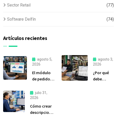
Sector Retail
(77)
Software Delfín
(74)
Artículos recientes
agosto 5,
agosto 3,
2026
2026
El módulo
¿Por qué
de pedidos:
debe
considerada
liquidar sus
la
compras a
julio 31,
herramienta
tiempo?
2026
más
Cómo crear
importante
descripciones
de Delfín