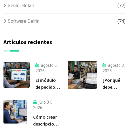
Sector Retail
(77)
Software Delfín
(74)
Artículos recientes
agosto 5,
agosto 3,
2026
2026
El módulo
¿Por qué
de pedidos:
debe
considerada
liquidar sus
la
compras a
julio 31,
herramienta
tiempo?
2026
más
Cómo crear
importante
descripciones
de Delfín