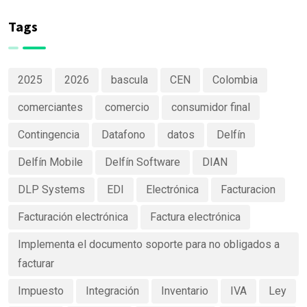
de productos
Software
claras y
Tags
efectivas
2025
2026
bascula
CEN
Colombia
comerciantes
comercio
consumidor final
Contingencia
Datafono
datos
Delfín
Delfín Mobile
Delfín Software
DIAN
DLP Systems
EDI
Electrónica
Facturacion
Facturación electrónica
Factura electrónica
Implementa el documento soporte para no obligados a
facturar
Impuesto
Integración
Inventario
IVA
Ley