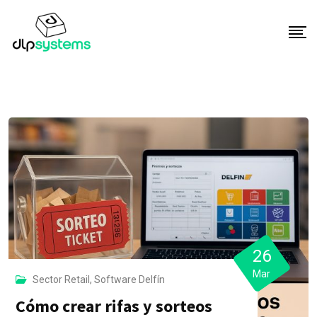
S
k
i
p
t
o
c
o
n
t
e
n
t
26
Mar
Sector Retail
,
Software Delfín
Cómo crear rifas y sorteos