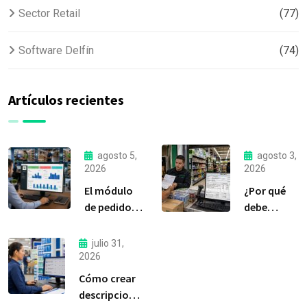
Sector Retail
(77)
Software Delfín
(74)
Artículos recientes
agosto 5,
agosto 3,
2026
2026
El módulo
¿Por qué
de pedidos:
debe
considerada
liquidar sus
la
compras a
julio 31,
herramienta
tiempo?
2026
más
Cómo crear
importante
descripciones
de Delfín