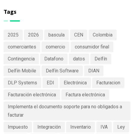
de productos
Software
claras y
Tags
efectivas
2025
2026
bascula
CEN
Colombia
comerciantes
comercio
consumidor final
Contingencia
Datafono
datos
Delfín
Delfín Mobile
Delfín Software
DIAN
DLP Systems
EDI
Electrónica
Facturacion
Facturación electrónica
Factura electrónica
Implementa el documento soporte para no obligados a
facturar
Impuesto
Integración
Inventario
IVA
Ley