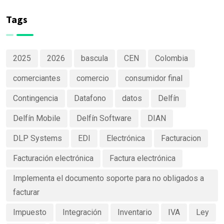
de productos
Software
claras y
Tags
efectivas
2025
2026
bascula
CEN
Colombia
comerciantes
comercio
consumidor final
Contingencia
Datafono
datos
Delfín
Delfín Mobile
Delfín Software
DIAN
DLP Systems
EDI
Electrónica
Facturacion
Facturación electrónica
Factura electrónica
Implementa el documento soporte para no obligados a
facturar
Impuesto
Integración
Inventario
IVA
Ley