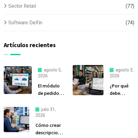
Sector Retail
(77)
Software Delfín
(74)
Artículos recientes
agosto 5,
agosto 3,
2026
2026
El módulo
¿Por qué
de pedidos:
debe
considerada
liquidar sus
la
compras a
julio 31,
herramienta
tiempo?
2026
más
Cómo crear
importante
descripciones
de Delfín