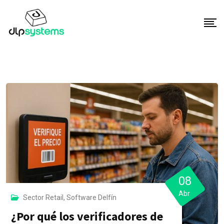
S
k
i
p
t
o
c
o
n
t
e
n
t
08
Abr
Sector Retail
,
Software Delfín
¿Por qué los verificadores de