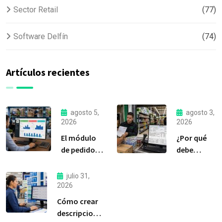
Sector Retail
(77)
Software Delfín
(74)
Artículos recientes
agosto 5,
agosto 3,
2026
2026
El módulo
¿Por qué
de pedidos:
debe
considerada
liquidar sus
la
compras a
julio 31,
herramienta
tiempo?
2026
más
Cómo crear
importante
descripciones
de Delfín