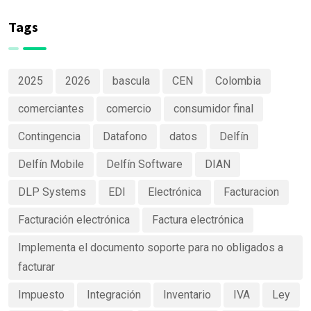
de productos
Software
claras y
Tags
efectivas
2025
2026
bascula
CEN
Colombia
comerciantes
comercio
consumidor final
Contingencia
Datafono
datos
Delfín
Delfín Mobile
Delfín Software
DIAN
DLP Systems
EDI
Electrónica
Facturacion
Facturación electrónica
Factura electrónica
Implementa el documento soporte para no obligados a
facturar
Impuesto
Integración
Inventario
IVA
Ley