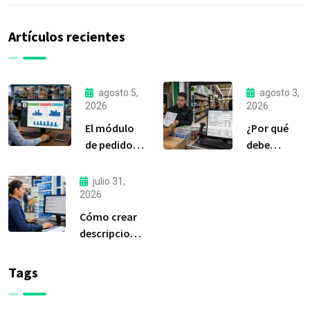
Artículos recientes
agosto 5,
agosto 3,
2026
2026
El módulo
¿Por qué
de pedidos:
debe
considerada
liquidar sus
la
compras a
julio 31,
herramienta
tiempo?
2026
más
Cómo crear
importante
descripciones
de Delfín
de productos
Software
claras y
Tags
efectivas