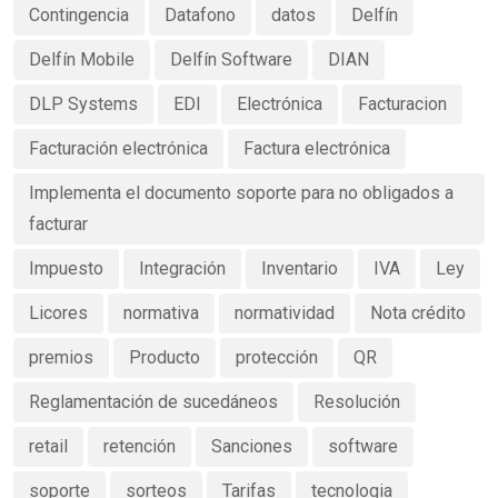
Contingencia
Datafono
datos
Delfín
Delfín Mobile
Delfín Software
DIAN
DLP Systems
EDI
Electrónica
Facturacion
Facturación electrónica
Factura electrónica
Implementa el documento soporte para no obligados a
facturar
Impuesto
Integración
Inventario
IVA
Ley
Licores
normativa
normatividad
Nota crédito
premios
Producto
protección
QR
Reglamentación de sucedáneos
Resolución
retail
retención
Sanciones
software
soporte
sorteos
Tarifas
tecnologia