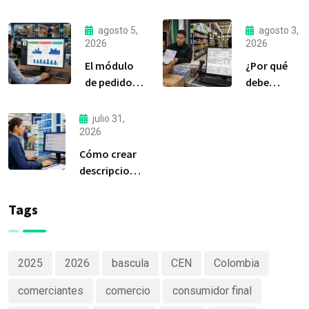
agosto 5,
agosto 3,
2026
2026
El módulo
¿Por qué
de pedidos:
debe
considerada
liquidar sus
la
compras a
julio 31,
herramienta
tiempo?
2026
más
Cómo crear
importante
descripciones
de Delfín
de productos
Software
claras y
Tags
efectivas
2025
2026
bascula
CEN
Colombia
comerciantes
comercio
consumidor final