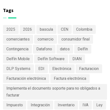
de Delfín
de productos
Software
claras y
Tags
efectivas
2025
2026
bascula
CEN
Colombia
comerciantes
comercio
consumidor final
Contingencia
Datafono
datos
Delfín
Delfín Mobile
Delfín Software
DIAN
DLP Systems
EDI
Electrónica
Facturacion
Facturación electrónica
Factura electrónica
Implementa el documento soporte para no obligados a
facturar
Impuesto
Integración
Inventario
IVA
Ley