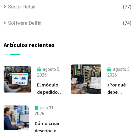
Sector Retail
(77)
Software Delfín
(74)
Artículos recientes
agosto 5,
agosto 3,
2026
2026
El módulo
¿Por qué
de pedidos:
debe
considerada
liquidar sus
la
compras a
julio 31,
herramienta
tiempo?
2026
más
Cómo crear
importante
descripciones