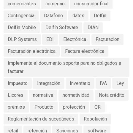
comerciantes
comercio
consumidor final
Contingencia
Datafono
datos
Delfín
Delfín Mobile
Delfín Software
DIAN
DLP Systems
EDI
Electrónica
Facturacion
Facturación electrónica
Factura electrónica
Implementa el documento soporte para no obligados a
facturar
Impuesto
Integración
Inventario
IVA
Ley
Licores
normativa
normatividad
Nota crédito
premios
Producto
protección
QR
Reglamentación de sucedáneos
Resolución
retail
retención
Sanciones
software