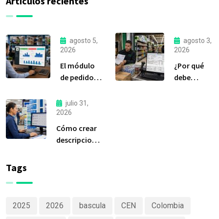
Artículos recientes
agosto 5,
agosto 3,
2026
2026
El módulo
¿Por qué
de pedidos:
debe
considerada
liquidar sus
la
compras a
julio 31,
herramienta
tiempo?
2026
más
Cómo crear
importante
descripciones
de Delfín
de productos
Software
claras y
Tags
efectivas
2025
2026
bascula
CEN
Colombia