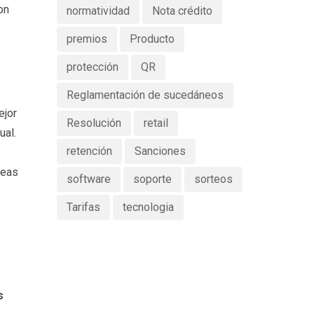
on
normatividad
Nota crédito
premios
Producto
protección
QR
Reglamentación de sucedáneos
ejor
Resolución
retail
ual.
retención
Sanciones
reas
software
soporte
sorteos
Tarifas
tecnologia
s