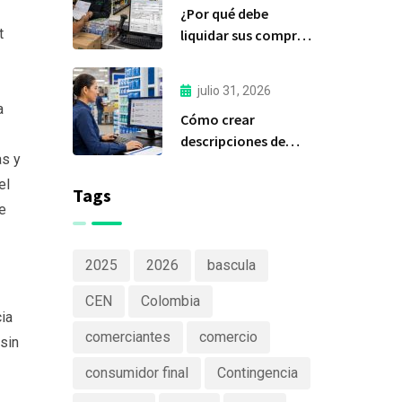
¿Por qué debe
Software
t
liquidar sus compras
a tiempo?
julio 31, 2026
a
Cómo crear
descripciones de
as y
productos claras y
efectivas
el
Tags
te
2025
2026
bascula
CEN
Colombia
ia
comerciantes
comercio
sin
consumidor final
Contingencia