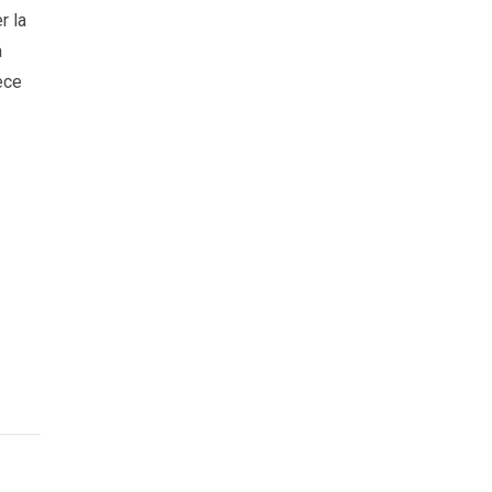
r la
a
ece