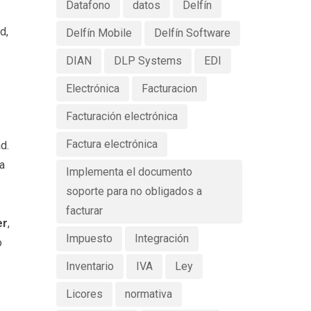
Datafono
datos
Delfín
d,
Delfín Mobile
Delfín Software
DIAN
DLP Systems
EDI
Electrónica
Facturacion
Facturación electrónica
Factura electrónica
d.
a
Implementa el documento
soporte para no obligados a
facturar
er
,
Impuesto
Integración
o
Inventario
IVA
Ley
Licores
normativa