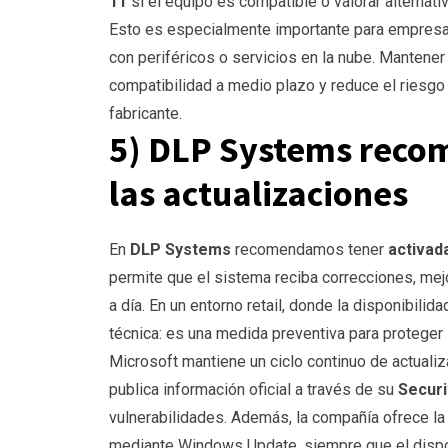
11
si el equipo es compatible o valorar alternati
Esto es especialmente importante para empresas
con periféricos o servicios en la nube. Mantene
compatibilidad a medio plazo y reduce el riesgo
fabricante.
5) DLP Systems reco
las actualizaciones
En
DLP Systems
recomendamos tener
activad
permite que el sistema reciba correcciones, mejo
a día. En un entorno retail, donde la disponibili
técnica: es una medida preventiva para proteger 
Microsoft mantiene un ciclo continuo de actual
publica información oficial a través de su
Securi
vulnerabilidades. Además, la compañía ofrece la
mediante Windows Update, siempre que el dispos