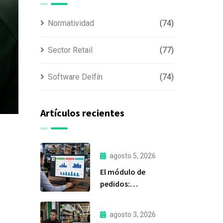
Normatividad
(74)
Sector Retail
(77)
Software Delfín
(74)
Artículos recientes
agosto 5, 2026
El módulo de
pedidos:
considerada la
herramienta más
agosto 3, 2026
importante de Delfín