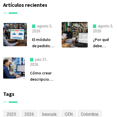
Artículos recientes
agosto 5,
agosto 3,
2026
2026
El módulo
¿Por qué
de pedidos:
debe
considerada
liquidar sus
la
compras a
julio 31,
herramienta
tiempo?
2026
más
Cómo crear
importante
descripciones
de Delfín
de productos
Software
claras y
Tags
efectivas
2025
2026
bascula
CEN
Colombia