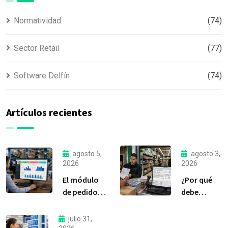
Normatividad
(74)
Sector Retail
(77)
Software Delfín
(74)
Artículos recientes
agosto 5,
agosto 3,
2026
2026
El módulo
¿Por qué
de pedidos:
debe
considerada
liquidar sus
la
compras a
julio 31,