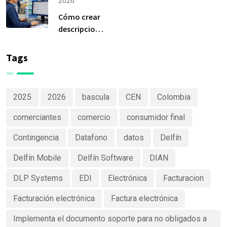
herramienta
tiempo?
2026
más
Cómo crear
importante
descripciones
de Delfín
de productos
Software
claras y
Tags
efectivas
2025
2026
bascula
CEN
Colombia
comerciantes
comercio
consumidor final
Contingencia
Datafono
datos
Delfín
Delfín Mobile
Delfín Software
DIAN
DLP Systems
EDI
Electrónica
Facturacion
Facturación electrónica
Factura electrónica
Implementa el documento soporte para no obligados a