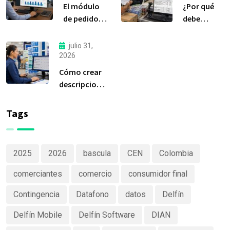
El módulo
¿Por qué
de pedidos:
debe
considerada
liquidar sus
la
compras a
julio 31,
herramienta
tiempo?
2026
más
Cómo crear
importante
descripciones
de Delfín
de productos
Software
claras y
Tags
efectivas
2025
2026
bascula
CEN
Colombia
comerciantes
comercio
consumidor final
Contingencia
Datafono
datos
Delfín
Delfín Mobile
Delfín Software
DIAN