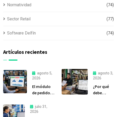
Normatividad
(74)
Sector Retail
(77)
Software Delfín
(74)
Artículos recientes
agosto 5,
agosto 3,
2026
2026
El módulo
¿Por qué
de pedidos:
debe
considerada
liquidar sus
la
compras a
julio 31,
herramienta
tiempo?
2026