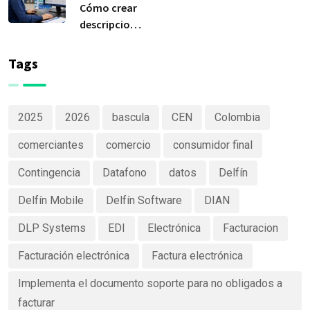
más
Cómo crear
importante
descripciones
de Delfín
de productos
Software
claras y
Tags
efectivas
2025
2026
bascula
CEN
Colombia
comerciantes
comercio
consumidor final
Contingencia
Datafono
datos
Delfín
Delfín Mobile
Delfín Software
DIAN
DLP Systems
EDI
Electrónica
Facturacion
Facturación electrónica
Factura electrónica
Implementa el documento soporte para no obligados a
facturar